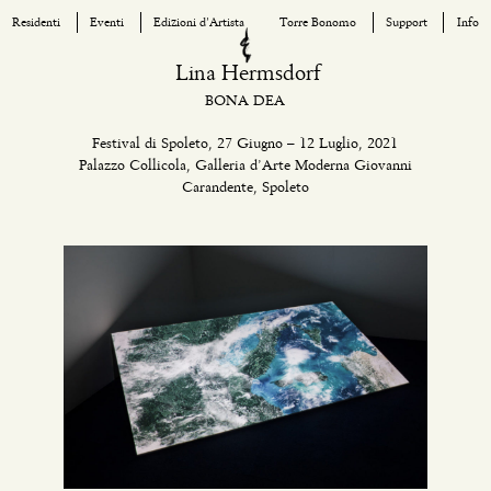
Residenti
Eventi
Edizioni d’Artista
Torre Bonomo
Support
Info
Skip
Lina Hermsdorf
to
BONA DEA
content
Festival di Spoleto, 27 Giugno – 12 Luglio, 2021
Palazzo Collicola, Galleria d’Arte Moderna Giovanni
Carandente, Spoleto