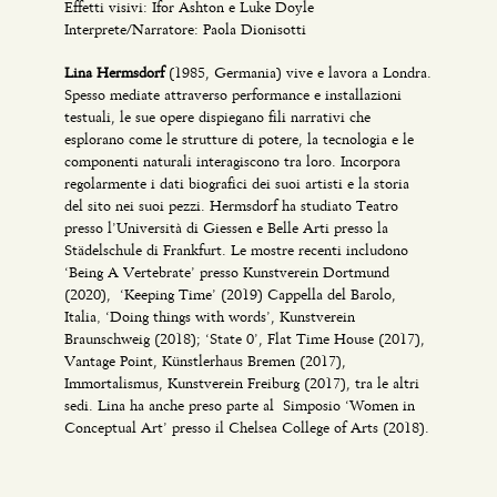
Effetti visivi: Ifor Ashton e Luke Doyle
Interprete/Narratore: Paola Dionisotti
Lina Hermsdorf
(1985, Germania) vive e lavora a Londra.
Spesso mediate attraverso performance e installazioni
testuali, le sue opere dispiegano fili narrativi che
esplorano come le strutture di potere, la tecnologia e le
componenti naturali interagiscono tra loro. Incorpora
regolarmente i dati biografici dei suoi artisti e la storia
del sito nei suoi pezzi. Hermsdorf ha studiato Teatro
presso l’Università di Giessen e Belle Arti presso la
Städelschule di Frankfurt. Le mostre recenti includono
‘Being A Vertebrate’ presso Kunstverein Dortmund
(2020), ‘Keeping Time’ (2019) Cappella del Barolo,
Italia‚ ‘Doing things with words’, Kunstverein
Braunschweig (2018); ‘State 0’, Flat Time House (2017),
Vantage Point, Künstlerhaus Bremen (2017),
Immortalismus, Kunstverein Freiburg (2017), tra le altri
sedi. Lina ha anche preso parte al Simposio ‘Women in
Conceptual Art’ presso il Chelsea College of Arts (2018).