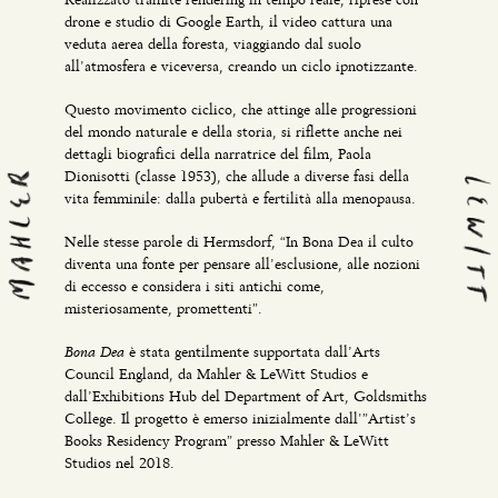
Realizzato tramite rendering in tempo reale, riprese con
drone e studio di Google Earth, il video cattura una
veduta aerea della foresta, viaggiando dal suolo
all’atmosfera e viceversa, creando un ciclo ipnotizzante.
Questo movimento ciclico, che attinge alle progressioni
del mondo naturale e della storia, si riflette anche nei
dettagli biografici della narratrice del film, Paola
Dionisotti (classe 1953), che allude a diverse fasi della
vita femminile: dalla pubertà e fertilità alla menopausa.
Nelle stesse parole di Hermsdorf, “In Bona Dea il culto
diventa una fonte per pensare all’esclusione, alle nozioni
di eccesso e considera i siti antichi come,
misteriosamente, promettenti”.
Bona Dea
è stata gentilmente supportata dall’Arts
Council England, da Mahler & LeWitt Studios e
dall’Exhibitions Hub del Department of Art, Goldsmiths
College. Il progetto è emerso inizialmente dall'”Artist’s
Books Residency Program” presso Mahler & LeWitt
Studios nel 2018.