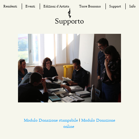
Residenti
Eventi
Edizioni d’Artista
Torre Bonomo
Support
Info
Skip
Supporto
to
content
Modulo Donazione stampabile
|
Modulo Donazione
online
____________________