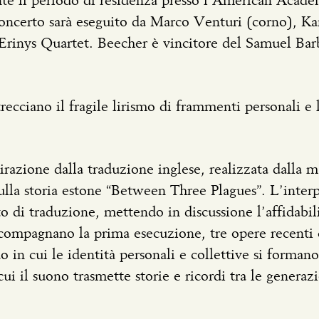
nte il periodo di residenza presso l’American Acad
concerto sarà eseguito da Marco Venturi (corno), K
 Erinys Quartet. Beecher è vincitore del Samuel Ba
cciano il fragile lirismo di frammenti personali e l
irazione dalla traduzione inglese, realizzata dalla 
sulla storia estone “Between Three Plagues”. L’inte
tto di traduzione, mettendo in discussione l’affidabil
ccompagnano la prima esecuzione, tre opere recenti
o in cui le identità personali e collettive si formano
cui il suono trasmette storie e ricordi tra le generazi