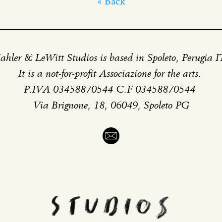
« Back
hler & LeWitt Studios is based in Spoleto, Perugia 
It is a not-for-profit Associazione for the arts.
P.IVA 03458870544 C.F 03458870544
Via Brignone, 18, 06049, Spoleto PG