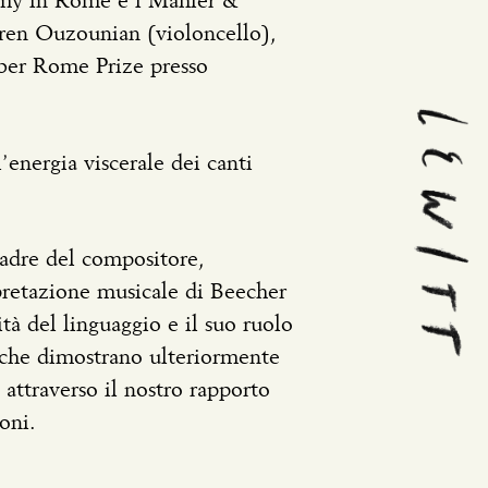
emy in Rome e i Mahler &
aren Ouzounian (violoncello),
rber Rome Prize presso
’energia viscerale dei canti
madre del compositore,
rpretazione musicale di Beecher
ità del linguaggio e il suo ruolo
 che dimostrano ulteriormente
 attraverso il nostro rapporto
oni.