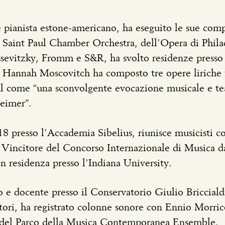
 pianista estone-americano, ha eseguito le sue comp
 Saint Paul Chamber Orchestra, dell’Opera di Philad
ssevitzky, Fromm e S&R, ha svolto residenze pres
Hannah Moscovitch ha composto tre opere liriche f
al come “una sconvolgente evocazione musicale e teat
eimer”.
8 presso l’Accademia Sibelius, riunisce musicisti co
a. Vincitore del Concorso Internazionale di Musica
n residenza presso l’Indiana University.
no e docente presso il Conservatorio Giulio Bricciald
tori, ha registrato colonne sonore con Ennio Morr
el Parco della Musica Contemporanea Ensemble.