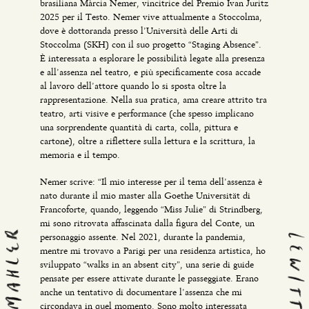
brasiliana Màrcia Nemer, vincitrice del Premio Ivan Juritz
2025 per il Testo. Nemer vive attualmente a Stoccolma,
dove è dottoranda presso l’Università delle Arti di
Stoccolma (SKH) con il suo progetto “Staging Absence”.
È interessata a esplorare le possibilità legate alla presenza
e all’assenza nel teatro, e più specificamente cosa accade
al lavoro dell’attore quando lo si sposta oltre la
rappresentazione. Nella sua pratica, ama creare attrito tra
teatro, arti visive e performance (che spesso implicano
una sorprendente quantità di carta, colla, pittura e
cartone), oltre a riflettere sulla lettura e la scrittura, la
memoria e il tempo.
Nemer scrive: “Il mio interesse per il tema dell’assenza è
nato durante il mio master alla Goethe Universität di
Francoforte, quando, leggendo “Miss Julie” di Strindberg,
mi sono ritrovata affascinata dalla figura del Conte, un
personaggio assente. Nel 2021, durante la pandemia,
mentre mi trovavo a Parigi per una residenza artistica, ho
sviluppato “walks in an absent city”, una serie di guide
pensate per essere attivate durante le passeggiate. Erano
anche un tentativo di documentare l’assenza che mi
circondava in quel momento. Sono molto interessata