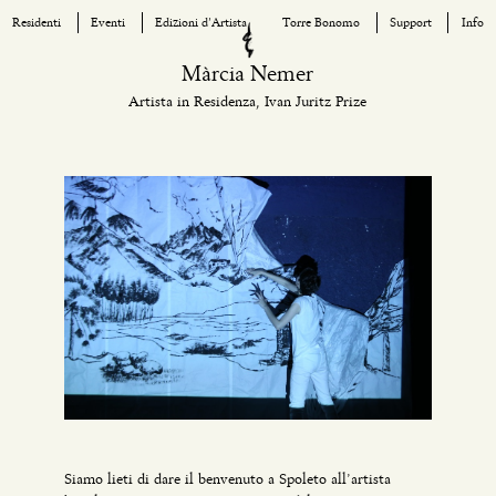
Residenti
Eventi
Edizioni d’Artista
Torre Bonomo
Support
Info
Skip
Màrcia Nemer
to
Artista in Residenza, Ivan Juritz Prize
content
Siamo lieti di dare il benvenuto a Spoleto all’artista