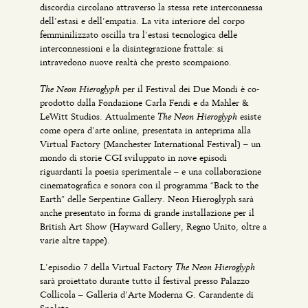
discordia circolano attraverso la stessa rete interconnessa
dell’estasi e dell’empatia. La vita interiore del corpo
femminilizzato oscilla tra l’estasi tecnologica delle
interconnessioni e la disintegrazione frattale: si
intravedono nuove realtà che presto scompaiono.
The Neon Hieroglyph
per il Festival dei Due Mondi è co-
prodotto dalla Fondazione Carla Fendi e da Mahler &
The Neon Hieroglyph
LeWitt Studios. Attualmente
esiste
come opera d’arte online, presentata in anteprima alla
Virtual Factory (Manchester International Festival) – un
mondo di storie CGI sviluppato in nove episodi
riguardanti la poesia sperimentale – e una collaborazione
cinematografica e sonora con il programma “Back to the
Earth” delle Serpentine Gallery. Neon Hieroglyph sarà
anche presentato in forma di grande installazione per il
British Art Show (Hayward Gallery, Regno Unito, oltre a
varie altre tappe).
The Neon Hieroglyph
L’episodio 7 della Virtual Factory
sarà proiettato durante tutto il festival presso Palazzo
Collicola – Galleria d’Arte Moderna G. Carandente di