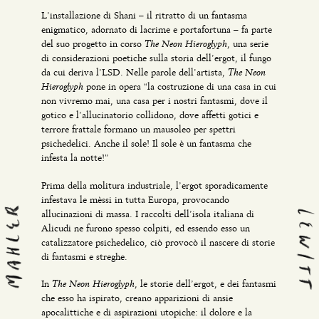
L’installazione di Shani – il ritratto di un fantasma
enigmatico, adornato di lacrime e portafortuna – fa parte
The Neon Hieroglyph
del suo progetto in corso
, una serie
di considerazioni poetiche sulla storia dell’ergot, il fungo
The Neon
da cui deriva l’LSD. Nelle parole dell’artista,
Hieroglyph
pone in opera “la costruzione di una casa in cui
non vivremo mai, una casa per i nostri fantasmi, dove il
gotico e l’allucinatorio collidono, dove affetti gotici e
terrore frattale formano un mausoleo per spettri
psichedelici. Anche il sole! Il sole è un fantasma che
infesta la notte!”
Prima della molitura industriale, l’ergot sporadicamente
infestava le mèssi in tutta Europa, provocando
allucinazioni di massa. I raccolti dell’isola italiana di
Alicudi ne furono spesso colpiti, ed essendo esso un
catalizzatore psichedelico, ciò provocò il nascere di storie
di fantasmi e streghe.
The Neon Hieroglyph
In
, le storie dell’ergot, e dei fantasmi
che esso ha ispirato, creano apparizioni di ansie
apocalittiche e di aspirazioni utopiche: il dolore e la