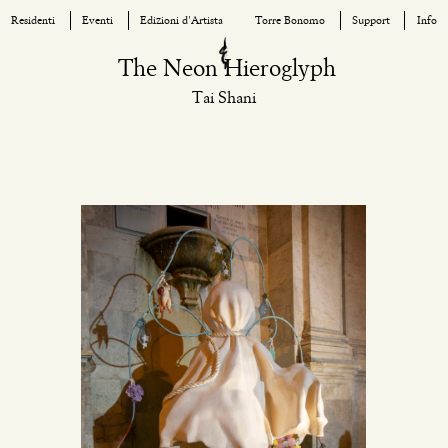
Residenti
Eventi
Edizioni d’Artista
Torre Bonomo
Support
Info
Skip
The Neon Hieroglyph
to
Tai Shani
content
Commissi